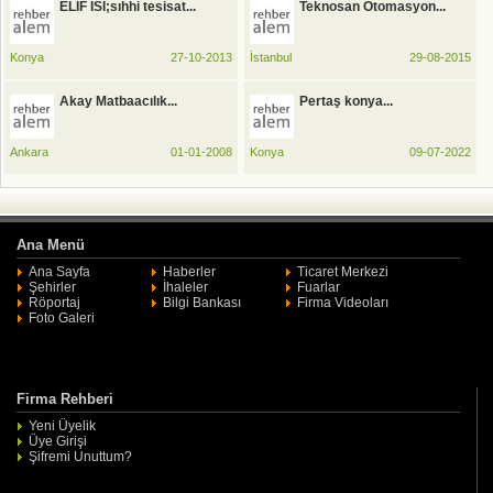
ELİF ISI;sıhhi tesisat...
Teknosan Otomasyon...
Konya
27-10-2013
İstanbul
29-08-2015
Akay Matbaacılık...
Pertaş konya...
Ankara
01-01-2008
Konya
09-07-2022
Ana Menü
Ana Sayfa
Haberler
Ticaret Merkezi
Şehirler
İhaleler
Fuarlar
Röportaj
Bilgi Bankası
Firma Videoları
Foto Galeri
Firma Rehberi
Yeni Üyelik
Üye Girişi
Şifremi Unuttum?