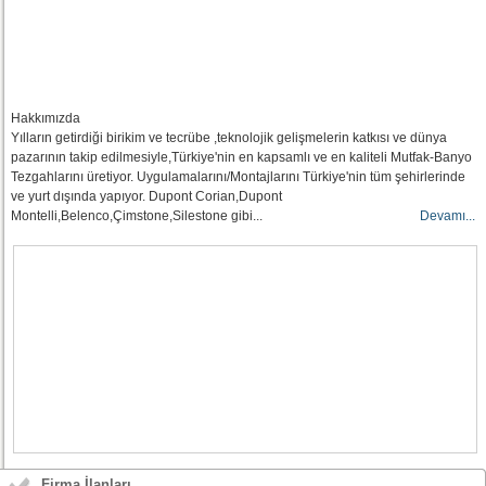
Hakkımızda
Yılların getirdiği birikim ve tecrübe ,teknolojik gelişmelerin katkısı ve dünya
pazarının takip edilmesiyle,Türkiye'nin en kapsamlı ve en kaliteli Mutfak-Banyo
Tezgahlarını üretiyor. Uygulamalarını/Montajlarını Türkiye'nin tüm şehirlerinde
ve yurt dışında yapıyor. Dupont Corian,Dupont
Montelli,Belenco,Çimstone,Silestone gibi...
Devamı...
Firma İlanları